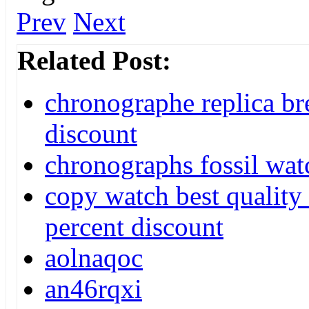
Prev
Next
Related Post:
chronographe replica bre
discount
chronographs fossil watc
copy watch best quality
percent discount
aolnaqoc
an46rqxi